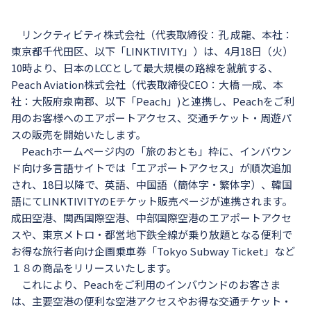
リンクティビティ株式会社（代表取締役：孔 成龍、本社：
東京都千代田区、以下「LINKTIVITY」）は、4月18日（火）
10時より、日本のLCCとして最大規模の路線を就航する、
Peach Aviation株式会社（代表取締役CEO：大橋 一成、本
社：大阪府泉南郡、以下「Peach」)と連携し、Peachをご利
用のお客様へのエアポートアクセス、交通チケット・周遊パ
スの販売を開始いたします。
Peachホームページ内の「旅のおとも」枠に、インバウン
ド向け多言語サイトでは「エアポートアクセス」が順次追加
され、18日以降で、英語、中国語（簡体字・繁体字）、韓国
語にてLINKTIVITYのEチケット販売ページが連携されます。
成田空港、関西国際空港、中部国際空港のエアポートアクセ
スや、東京メトロ・都営地下鉄全線が乗り放題となる便利で
お得な旅行者向け企画乗車券「Tokyo Subway Ticket」など
１８の商品をリリースいたします。
これにより、Peachをご利用のインバウンドのお客さま
は、主要空港の便利な空港アクセスやお得な交通チケット・